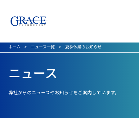
ホーム
ニュース一覧
夏季休業のお知らせ
製品・サービス
ソリューション
ニュース
グレイステクノロジーの製品とサ
グレイステクノロジーが提供して
弊社からのニュースやお知らせをご案内しています。
作成側とマニュアル利用者のギャップ
を埋める。原因究明から効率的なマニ
ュアル作りまで