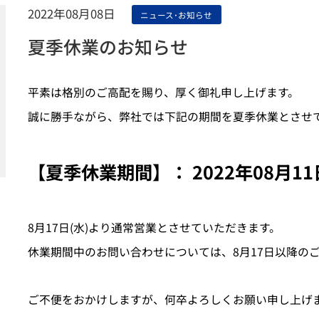
ンスが可能になる革命的なサービス。
構築まで、当社のノウハウで改革しま
2022年08月08日
ニュース･お知らせ
夏季休業のお知らせ
平素は格別のご高配を賜り、厚く御礼申し上げます。
誠に勝手ながら、弊社では下記の期間を夏季休業とさせ
テクニカルライティング
技術翻訳
専門的な技術理解力で技術情報を正確に、
緻密で厳格なルールに則ったワークフ
【夏季休業期間】： 2022年08月11日(
わかりやすく伝えるマニュアル作成。
により、より正確に多言語マニュアル
成。
8月17日(水)より通常営業とさせていただきます。
休業期間中のお問い合わせについては、8月17日以降の
ご不便をおかけしますが、何卒よろしくお願い申し上げ