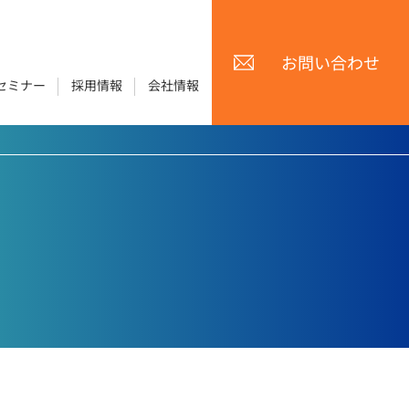
お問い合わせ
セミナー
採用情報
会社情報
製品・サービス トップページ
ソリューション トップページ
グ
e-manual
の再
クラウド上でマニュアルを総合的に管理。