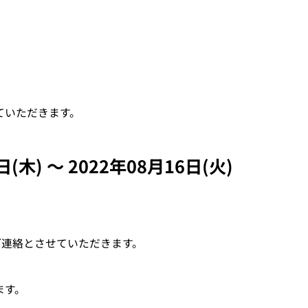
す。
品質の向上・大幅なコスト削減を実現。
ていただきます。
動画マニュアル
ロー
動画を「見て」「聞いて」理解できるの
木) ～ 2022年08月16日(火)
を作
で、初心者や活字が苦手な方にも最適なマ
ニュアル。
ご連絡とさせていただきます。
ます。