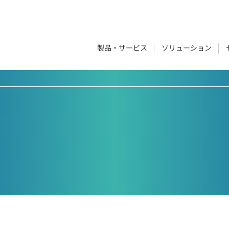
製品・サービス
ソリューション
ービスをご紹介しています。
いるソリューションをご紹介しています。
2,000ページのマニュアル改善。工数・
GRACE VISION
マニュアルコンサルティン
コスト削減とマニュアル作成の標準化
AIと会話しながら作業。機器等のメンテナ
現状分析～マニュアル作成、管理体制