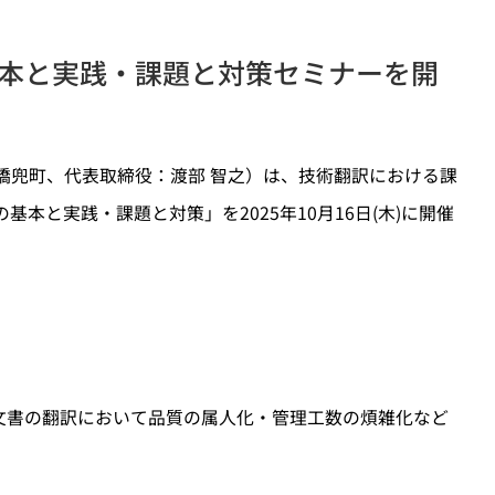
す。
品質の向上・大幅なコスト削減を実現。
基本と実践・課題と対策セミナーを開
橋兜町、代表取締役：渡部 智之）は、技術翻訳における課
本と実践・課題と対策」を2025年10月16日(木)に開催
動画マニュアル
ロー
動画を「見て」「聞いて」理解できるの
を作
で、初心者や活字が苦手な方にも最適なマ
ニュアル。
文書の翻訳において品質の属人化・管理工数の煩雑化など