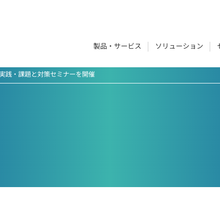
製品・サービス
ソリューション
と実践・課題と対策セミナーを開催
ービスをご紹介しています。
いるソリューションをご紹介しています。
2,000ページのマニュアル改善。工数・
GRACE VISION
マニュアルコンサルティン
コスト削減とマニュアル作成の標準化
AIと会話しながら作業。機器等のメンテナ
現状分析～マニュアル作成、管理体制