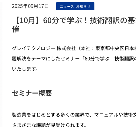
ンスが可能になる革命的なサービス。
構築まで、当社のノウハウで改革しま
2025年09月17日
ニュース･お知らせ
【10月】60分で学ぶ！技術翻訳の
催
グレイテクノロジー 株式会社（本社：東京都中央区日本
題解決をテーマにしたセミナー「60分で学ぶ！技術翻訳の基
テクニカルライティング
技術翻訳
いたします。
専門的な技術理解力で技術情報を正確に、
緻密で厳格なルールに則ったワークフ
わかりやすく伝えるマニュアル作成。
により、より正確に多言語マニュアル
成。
セミナー概要
製造業をはじめとする多くの業界で、マニュアルや技術
さまざまな課題が見受けられます。