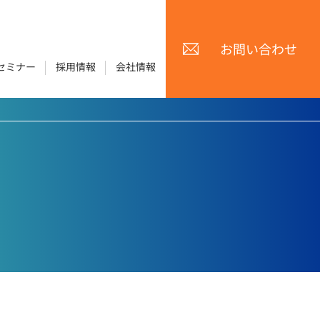
お問い合わせ
セミナー
採用情報
会社情報
製品・サービス トップページ
ソリューション トップページ
グ
e-manual
の再
クラウド上でマニュアルを総合的に管理。